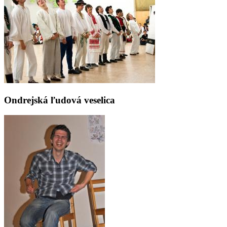
Ondrejská ľudová veselica