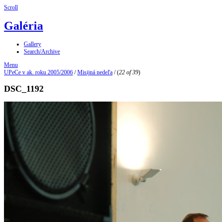
Scroll
Galéria
Gallery
Search/Archive
Menu
UPeCe v ak. roku 2005/2006
/
Misijná nedeľa
/
(
22 of 39
)
DSC_1192