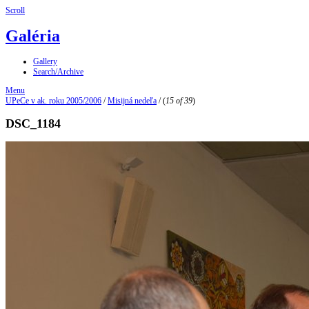
Scroll
Galéria
Gallery
Search/Archive
Menu
UPeCe v ak. roku 2005/2006
/
Misijná nedeľa
/
(
15 of 39
)
DSC_1184