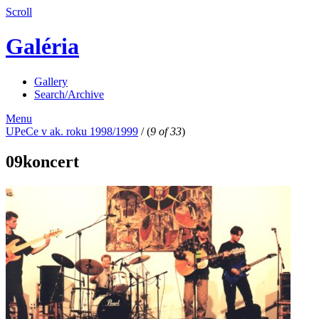
Scroll
Galéria
Gallery
Search/Archive
Menu
UPeCe v ak. roku 1998/1999
/
(
9 of 33
)
09koncert